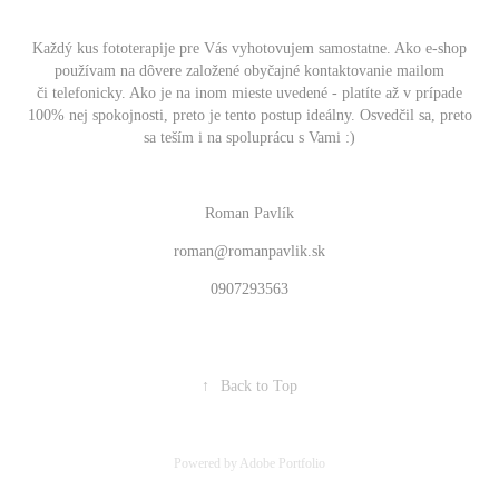
Každý kus fototerapije pre Vás vyhotovujem samostatne. Ako e-shop
používam na dôvere založené obyčajné kontaktovanie mailom
či telefonicky. Ako je na inom mieste uvedené - platíte až v prípade
100% nej spokojnosti, preto je tento postup ideálny. Osvedčil sa, preto
sa teším i na spoluprácu s Vami :)
Roman Pavlík
roman@romanpavlik.sk
0907293563
↑
Back to Top
Powered by
Adobe Portfolio