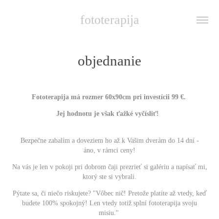
fototerapija
objednanie
Fototerapija má rozmer 60x90cm pri investícii 99 €.
Jej hodnotu
je však ťažké vyčísliť!
Bezpečne zabalím a doveziem ho až k Vašim dverám do 14 dní -
áno, v rámci ceny!
Na vás je len v pokoji pri dobrom čaji prezrieť si galériu a napísať mi,
ktorý ste si vybrali.
Pýtate sa, či niečo riskujete
? "Vôbec nič! P
retože platíte až vtedy, keď
budete 100% spokojný! Len vtedy totiž splní fototerapija svoju
misiu."