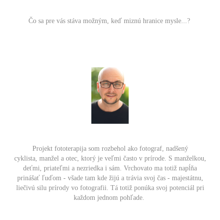
​​​​​​​​​​​​​Čo sa pre vás stáva možným, keď miznú hranice mysle...?
Projekt fototerapija som rozbehol ako fotograf, nadšený
cyklista, manžel a otec, ktorý je veľmi často v prírode. S manželkou,
deťmi, priateľmi a nezriedka i sám. Vrchovato ma totiž napĺňa
prinášať ľuďom - všade tam kde žijú a trávia svoj čas - majestátnu,
liečivú silu prírody vo fotografii. Tá totiž ponúka svoj potenciál pri
každom jednom pohľade.